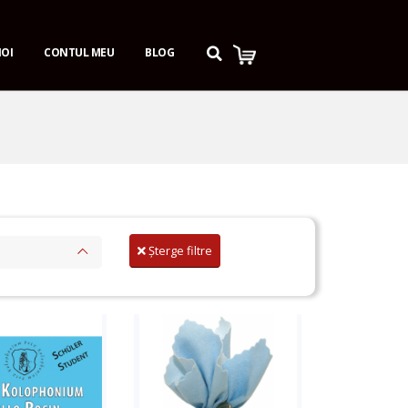
Afiseaza produs
NOI
CONTUL MEU
BLOG
dauga in cos
Șterge filtre