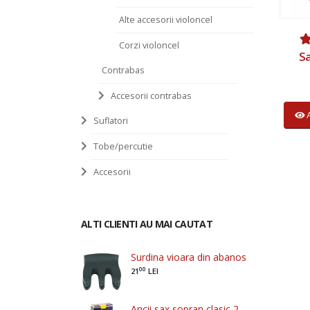
Alte accesorii violoncel
Corzi violoncel
Sa
Contrabas
Accesorii contrabas
Suflatori
Tobe/percutie
Accesorii
ALTI CLIENTI AU MAI CAUTAT
Surdina vioara din abanos
00
21
LEI
Ancii sax sopran clasic 2