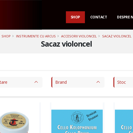
SHOP
CONTACT
DESPRE 
Adauga in cos
Adauga in cos
A
SHOP
INSTRUMENTE CU ARCUS
ACCESORII VIOLONCEL
SACAZ VIOLONCEL
Sacaz violoncel
tare
Brand
Stoc
Afiseaza produs
Afiseaza produs