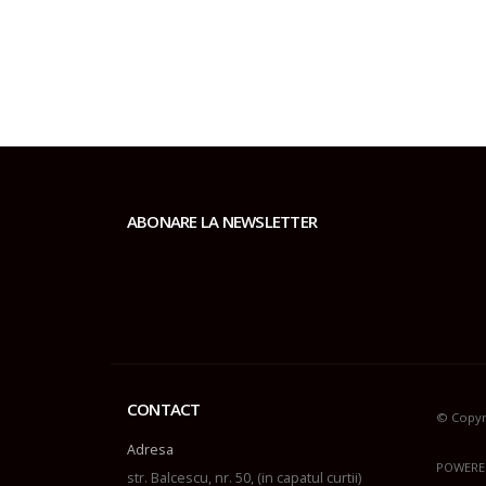
ABONARE LA NEWSLETTER
CONTACT
© Copyr
Adresa
POWERE
str. Balcescu, nr. 50, (in capatul curtii)