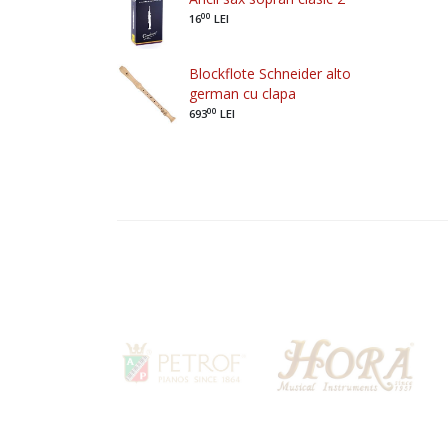
00
16
LEI
Blockflote Schneider alto
german cu clapa
00
693
LEI