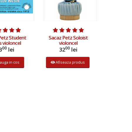
Petz Student
Sacaz Petz Soloist
s violoncel
violoncel
00
00
3
lei
32
lei
auga in cos
Afiseaza produs