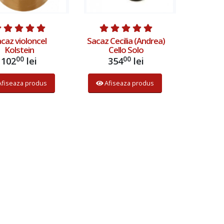
caz violoncel
Sacaz Cecilia (Andrea)
Kolstein
Cello Solo
00
00
102
lei
354
lei
Afiseaza produs
Afiseaza produs