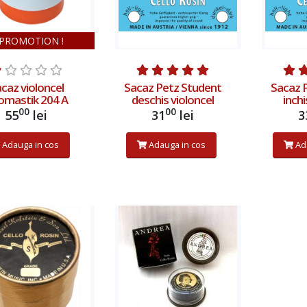
PROMOTION !
caz violoncel
Sacaz Petz Student
Sacaz 
omastik 204 A
deschis violoncel
inchi
00
00
55
lei
31
lei
3
Adauga in cos
Adauga in cos
Ad