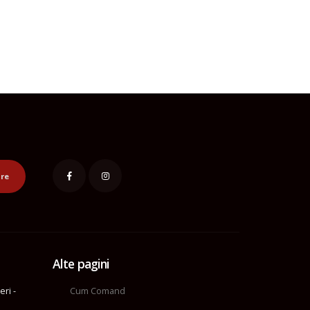
re
Alte pagini
eri -
Cum Comand