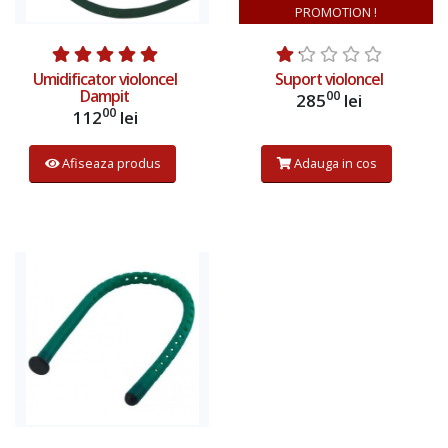
PROMOTION !
Umidificator violoncel
Suport violoncel
Dampit
00
285
lei
00
112
lei
Afiseaza produs
Adauga in cos