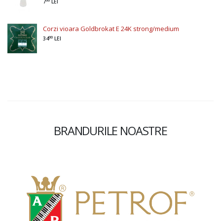
7
LEI
Corzi vioara Goldbrokat E 24K strong/medium
00
34
LEI
BRANDURILE NOASTRE