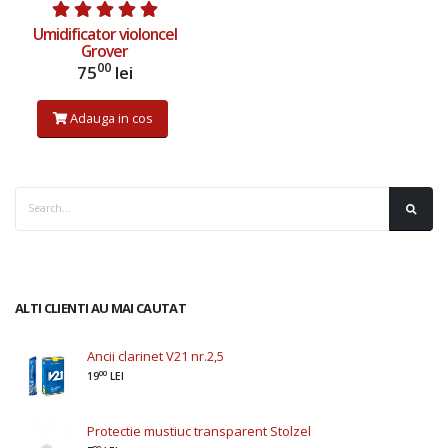
Umidificator violoncel
Grover
00
75
lei
Adauga in cos
ALTI CLIENTI AU MAI CAUTAT
Ancii clarinet V21 nr.2,5
00
19
LEI
Protectie mustiuc transparent Stolzel
00