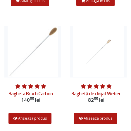
Adauga in cos
Adauga in cos
Bagheta Bruch Carbon
Baghetă de dirijat Weber
00
00
140
lei
82
lei
Afiseaza produs
Afiseaza produs