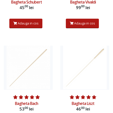
Bagheta Schubert
Bagheta Vivaldi
00
00
45
lei
99
lei
Adauga in cos
Adauga in cos
Adauga in cos
Adauga in cos
Bagheta Bach
Bagheta Liszt
00
00
53
lei
46
lei