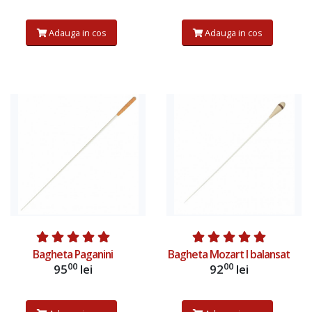
Adauga in cos
Adauga in cos
Afiseaza produs
Afiseaza produs
Bagheta Paganini
Bagheta Mozart I balansat
00
00
95
lei
92
lei