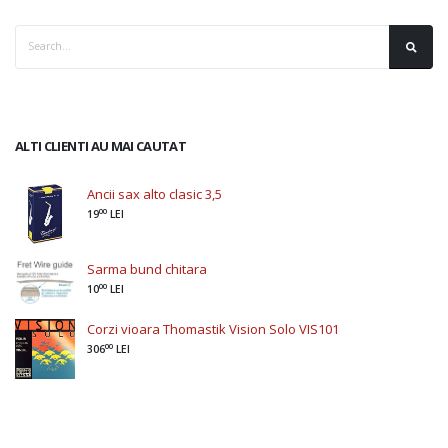
ALTI CLIENTI AU MAI CAUTAT
Ancii sax alto clasic 3,5
00
19
LEI
Sarma bund chitara
00
10
LEI
Corzi vioara Thomastik Vision Solo VIS101
00
306
LEI