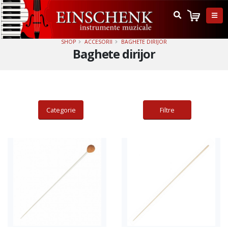
SHOP
ACCESORII
BAGHETE DIRIJOR
Baghete dirijor
Categorie
Filtre
Adauga in cos
Adauga in cos