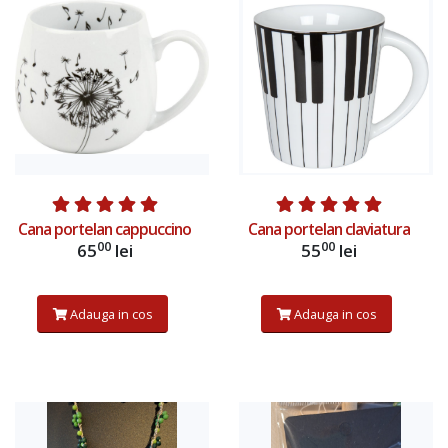
Adauga in cos
Adauga in cos
Cana portelan cappuccino
Cana portelan claviatura
00
00
65
lei
55
lei
Adauga in cos
Adauga in cos