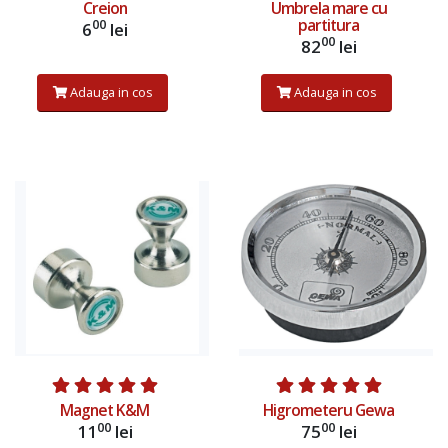
Creion
Umbrela mare cu
partitura
00
6
lei
00
82
lei
Adauga in cos
Adauga in cos
Adauga in cos
Adauga in cos
Magnet K&M
Higrometeru Gewa
00
00
11
lei
75
lei