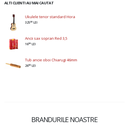
ALTI CLIENTI AU MAI CAUTAT
Ukulele tenor standard Hora
00
325
LEI
Ancii sax sopran Red 3,5
00
16
LEI
Tub ancie oboi Chiarugi 46mm
00
26
LEI
BRANDURILE NOASTRE