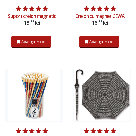
Suport creion magnetic
Creion cu magnet GEWA
00
00
13
lei
16
lei
Adauga in cos
Adauga in cos
Afiseaza produs
Adauga in cos