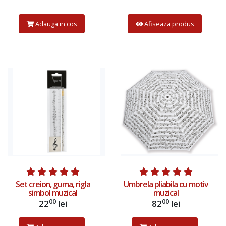
Adauga in cos
Afiseaza produs
Adauga in cos
Adauga in cos
Set creion, guma, rigla
Umbrela pliabila cu motiv
simbol muzical
muzical
00
00
22
lei
82
lei