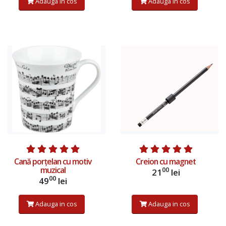
Adauga in cos
Adauga in cos
Afiseaza produs
Adauga in cos
Cană porțelan cu motiv
Creion cu magnet
muzical
00
21
lei
00
49
lei
Adauga in cos
Adauga in cos