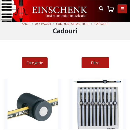
SHOP
ACCESORII
CADOURI SI PARTITURI
CADOURI
Cadouri
Categorie
Filtre
Adauga in cos
Adauga in cos