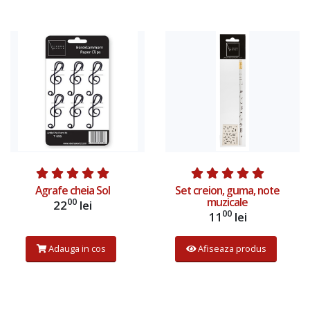
Adauga in cos
Adauga in cos
Agrafe cheia Sol
Set creion, guma, note
muzicale
00
22
lei
00
11
lei
Adauga in cos
Afiseaza produs