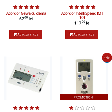
Acordor Gewa cu clema
Acordor Intelli Speed IMT
101
00
62
lei
00
117
lei
Adauga in cos
Adauga in cos
Sale!
Adauga in cos
Adauga in cos
PROMOTION !