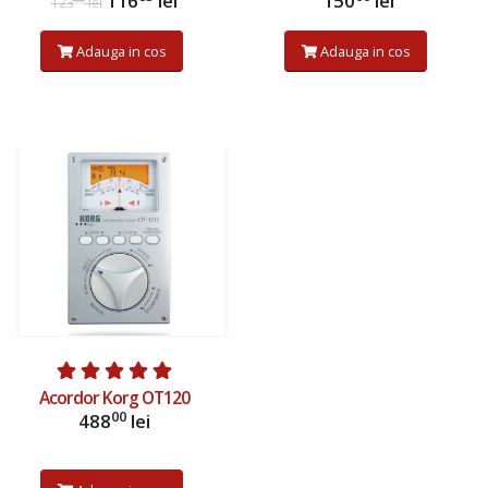
116
lei
150
lei
123
lei
Adauga in cos
Adauga in cos
Acordor Korg OT120
00
488
lei