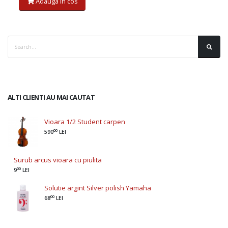
Adauga in cos
ALTI CLIENTI AU MAI CAUTAT
Vioara 1/2 Student carpen
00
590
LEI
Surub arcus vioara cu piulita
00
9
LEI
Solutie argint Silver polish Yamaha
00
68
LEI