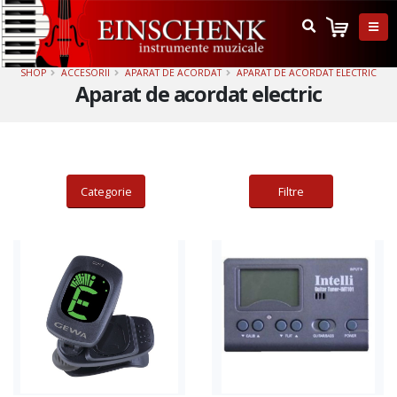
SHOP
ACCESORII
APARAT DE ACORDAT
APARAT DE ACORDAT ELECTRIC
Aparat de acordat electric
Categorie
Filtre
Afiseaza produs
Adauga in cos