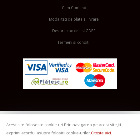
Cum Comand
Modalitati de plata si livrare
Despre cookies si GDPR
Termeni si conditii
Acest site foloseste cookie-uri.Prin navigarea pe acest site,iti
exprimi acordul asupra folosirii cookie-urilor.
Citește aici.