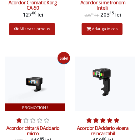
Acordor Cromatic Korg
Acordor si metronom
CA-50
Intelli
00
15
127
lei
203
lei
00
239
lei
Afiseaza produs
Adauga in cos
Sale!
Adauga in cos
PROMOTION !
Acordor chitară DAddario
Acordor DAddario vioara
micro
reincarcabil
85
00
00