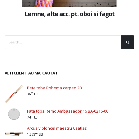
Lemne, alte acc. pt. oboi si fagot
ALTI CLIENTI AU MAI CAUTAT
Bete toba Rohema carpen 2B
00
36
LEI
Fata toba Remo Ambassador 16 BA-0216-00
00
74
LEI
Arcus violoncel maestru Csatlas
00
1.373
LEI