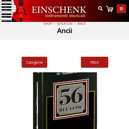
SHOP
SUFLATORI
ANCII
Ancii
Categorie
Filtre