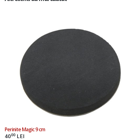
Add to Cart
Perinite Magic 9 cm
00
40
LEI