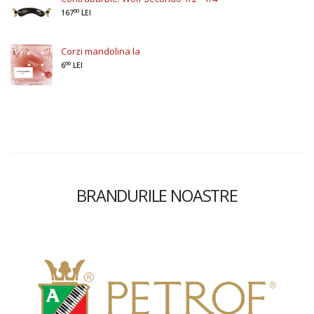
00
167
LEI
Corzi mandolina la
00
6
LEI
BRANDURILE NOASTRE