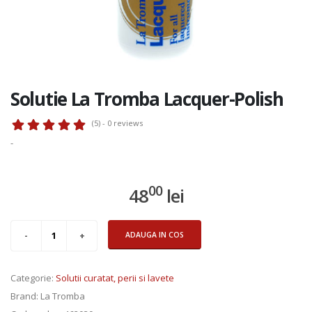
Solutie La Tromba Lacquer-Polish
(5) - 0
reviews
-
00
48
lei
ADAUGA IN COS
Categorie
:
Solutii curatat, perii si lavete
Brand
: La Tromba