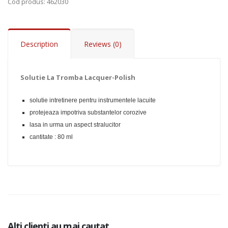
Cod produs
: 462030
Description
Reviews (0)
Add to Cart
Solutie La Tromba Lacquer-Polish
solutie intretinere pentru instrumentele lacuite
protejeaza impotriva substantelor corozive
lasa in urma un aspect stralucitor
cantitate : 80 ml
Alti clienti au mai cautat