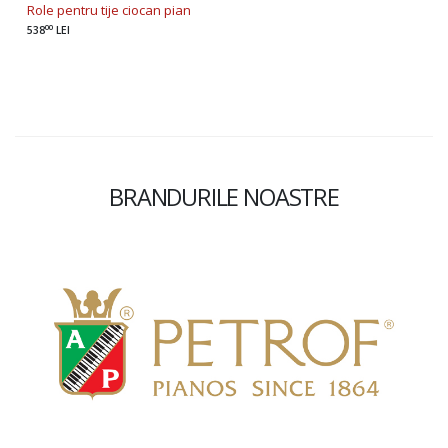
Role pentru tije ciocan pian
00
538
LEI
BRANDURILE NOASTRE