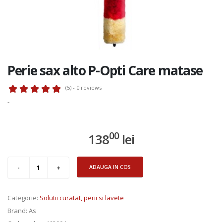
Perie sax alto P-Opti Care matase
(5) - 0
reviews
-
00
138
lei
ADAUGA IN COS
Categorie
:
Solutii curatat, perii si lavete
Add to Cart
Brand
: As