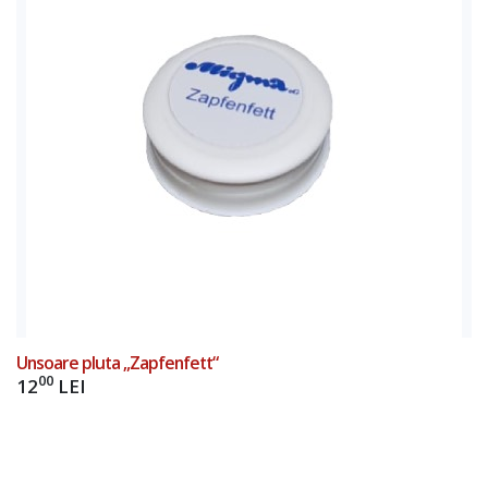
Add to Cart
Unsoare pluta „Zapfenfett“
00
12
LEI