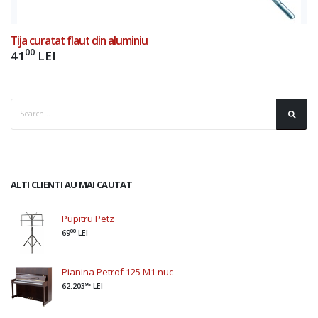
Tija curatat flaut din aluminiu
00
41
LEI
ALTI CLIENTI AU MAI CAUTAT
Pupitru Petz
00
69
LEI
Pianina Petrof 125 M1 nuc
95
62.203
LEI