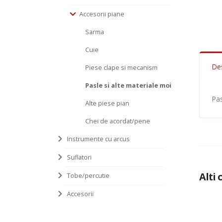
Accesorii piane
Sarma
Cuie
Des
Piese clape si mecanism
Pasle si alte materiale moi
Pa
Alte piese pian
Chei de acordat/pene
Instrumente cu arcus
Suflatori
Alti 
Tobe/percutie
Accesorii