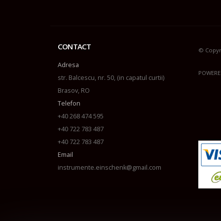
CONTACT
© Copyr
Adresa
POWERE
str. Balcescu, nr. 50, (in capatul curtii)
Brasov, RO
Telefon
+40 268 474 595
+40 722 783 487
+40 722 783 487
Email
instrumente.einschenk@gmail.com