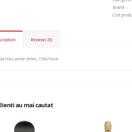
Brand
: -
Cod prod
Add to Cart
cription
Reviews (0)
Add to Cart
sla mec.verde 3mm, 150x10cm
clienti au mai cautat