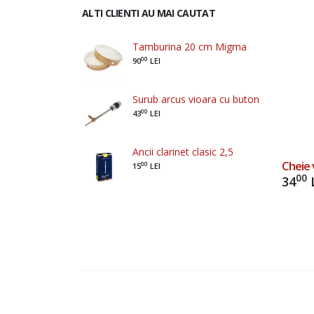
ALTI CLIENTI AU MAI CAUTAT
Tamburina 20 cm Migma
00
90
LEI
Surub arcus vioara cu buton
00
43
LEI
Ancii clarinet clasic 2,5
Cheie 
00
15
LEI
00
34