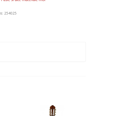
us
: 254025
Add to Cart