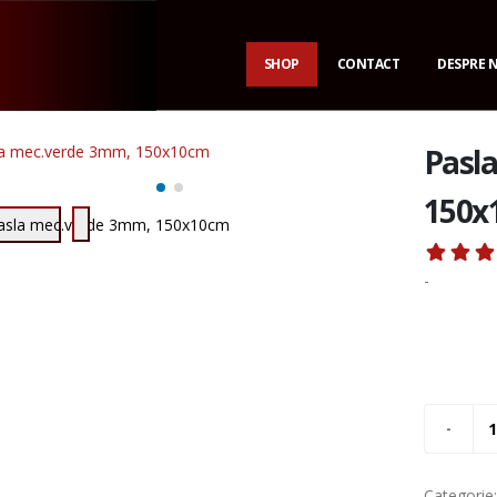
SHOP
CONTACT
DESPRE 
Pasl
150x
-
Categorie