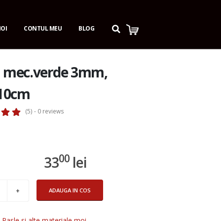
NOI
CONTUL MEU
BLOG
a mec.verde 3mm,
10cm
(5) - 0
reviews
00
33
lei
ADAUGA IN COS
:
Pasle si alte materiale moi