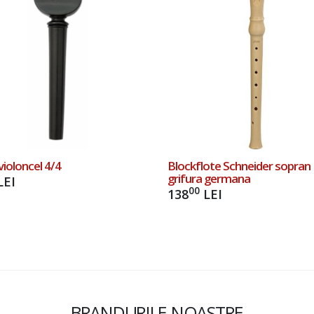
violoncel 4/4
Blockflote Schneider sopran
grifura germana
LEI
00
138
LEI
BRANDURILE NOASTRE