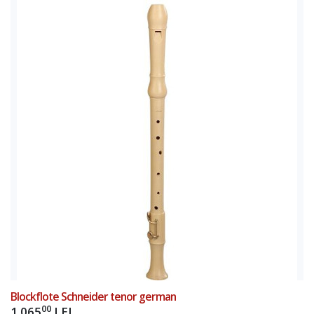
Add to Cart
Blockflote Schneider tenor german
00
1.065
LEI