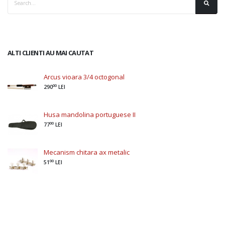
ALTI CLIENTI AU MAI CAUTAT
Arcus vioara 3/4 octogonal
00
290
LEI
Husa mandolina portuguese II
00
77
LEI
Mecanism chitara ax metalic
00
51
LEI