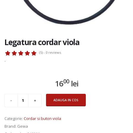
Legatura cordar viola
(5) - 0
reviews
-
00
16
lei
ADAUGA IN COS
Categorie
:
Cordar si buton viola
Brand
: Gewa