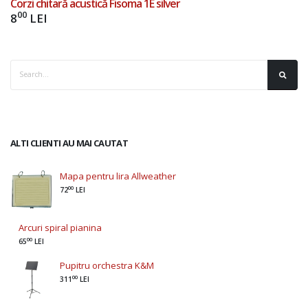
Corzi chitară acustică Fisoma 1E silver
00
8
LEI
ALTI CLIENTI AU MAI CAUTAT
Mapa pentru lira Allweather
00
72
LEI
Arcuri spiral pianina
00
65
LEI
Pupitru orchestra K&M
00
311
LEI