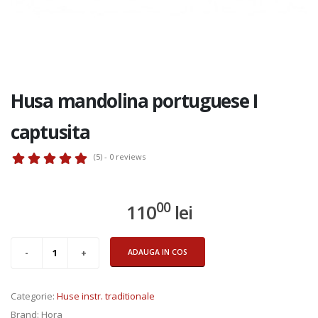
Husa mandolina portuguese I
captusita
(5) - 0
reviews
00
110
lei
ADAUGA IN COS
Categorie
:
Huse instr. traditionale
Brand
: Hora