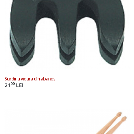
Surdina vioara din abanos
00
21
LEI