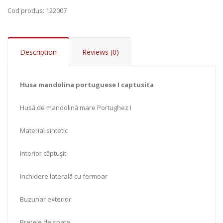
Cod produs
: 122007
Description
Reviews (0)
Husa mandolina portuguese I captusita
Husă de mandolină mare Portughez I
Material sintetic
Add to Cart
Interior căptuşit
Inchidere laterală cu fermoar
Buzunar exterior
Bretele de spate