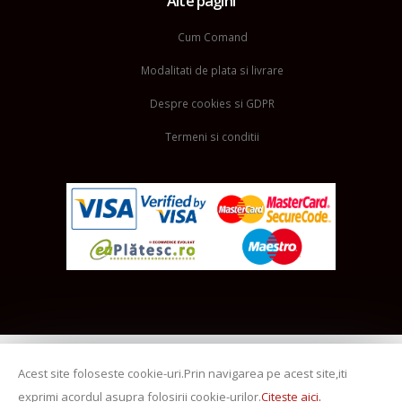
Alte pagini
Cum Comand
Modalitati de plata si livrare
Despre cookies si GDPR
Termeni si conditii
Acest site foloseste cookie-uri.Prin navigarea pe acest site,iti
exprimi acordul asupra folosirii cookie-urilor.
Citește aici.