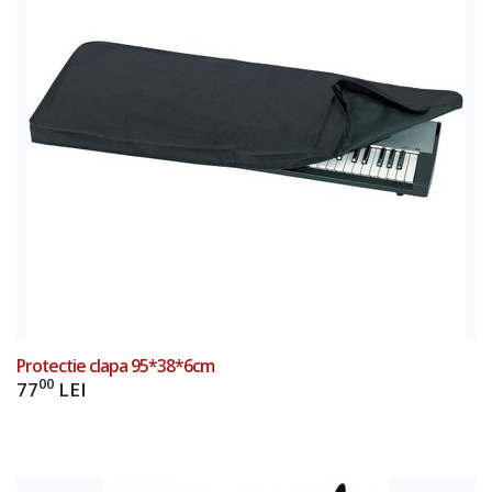
Add to Cart
Protectie clapa 95*38*6cm
00
77
LEI
Add to Cart