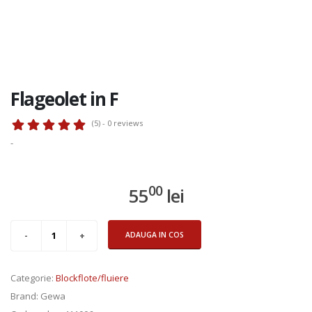
Flageolet in F
(5) - 0
reviews
-
00
55
lei
ADAUGA IN COS
Categorie
:
Blockflote/fluiere
Add to Cart
Brand
: Gewa