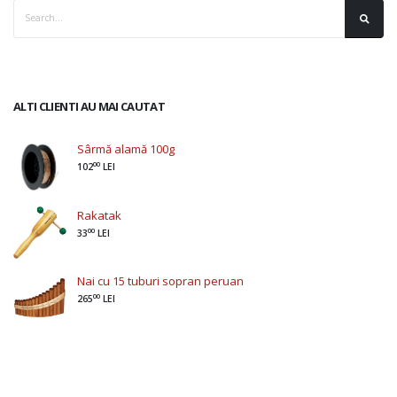
ALTI CLIENTI AU MAI CAUTAT
Sârmă alamă 100g
00
102
LEI
Rakatak
00
33
LEI
Nai cu 15 tuburi sopran peruan
00
265
LEI