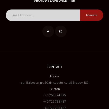
ABONARE LA NEWSLETTER
Abonare
CONTACT
Adresa
str. Balcescu, nr. 50, (in capatul curtii) Brasov, RO
Telefon
+40 268 474 595
+40 722 783 487
+40 722 783 487