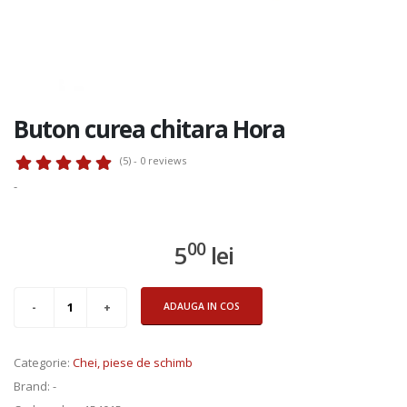
Buton curea chitara Hora
(5) - 0
reviews
-
00
5
lei
ADAUGA IN COS
Categorie
:
Chei, piese de schimb
Brand
: -