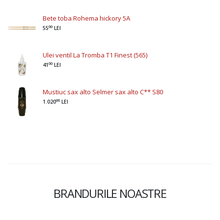
Bete toba Rohema hickory 5A
00
55
LEI
Ulei ventil La Tromba T1 Finest (565)
00
41
LEI
Mustiuc sax alto Selmer sax alto C** S80
00
1.020
LEI
BRANDURILE NOASTRE