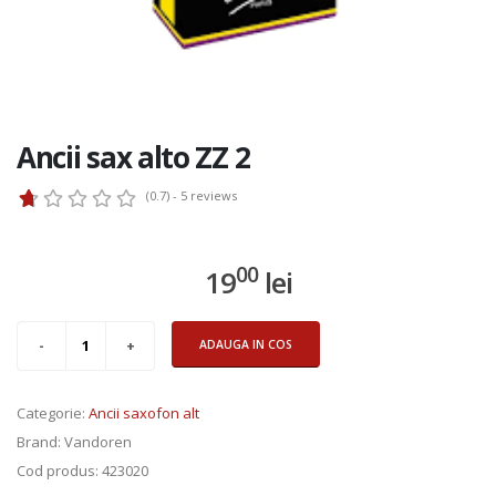
Ancii sax alto ZZ 2
(0.7) - 5
reviews
00
19
lei
ADAUGA IN COS
Categorie
:
Ancii saxofon alt
Brand
: Vandoren
Cod produs
: 423020