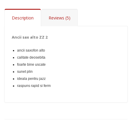
Description
Reviews (5)
Ancii sax alto ZZ 2
ancii saxofon alto
calitate deosebita
foarte bine uscate
sunet plin
Add to Cart
ideala pentru jazz
raspuns rapid si ferm