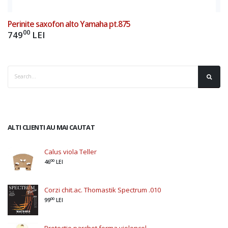
Perinite saxofon alto Yamaha pt.875
00
749
LEI
ALTI CLIENTI AU MAI CAUTAT
Calus viola Teller
00
46
LEI
Corzi chit.ac. Thomastik Spectrum .010
00
99
LEI
Protectie parchet forma violoncel