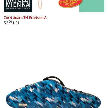
Corzi vioara TH. Präzision A
00
53
LEI
Add to Cart