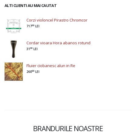
ALTI CLIENTI AU MAI CAUTAT
Corzi violoncel Pirastro Chromcor
00
717
LEI
Cordar vioara Hora abanos rotund
00
31
LEI
Fluier ciobanesc alun in Re
00
260
LEI
BRANDURILE NOASTRE