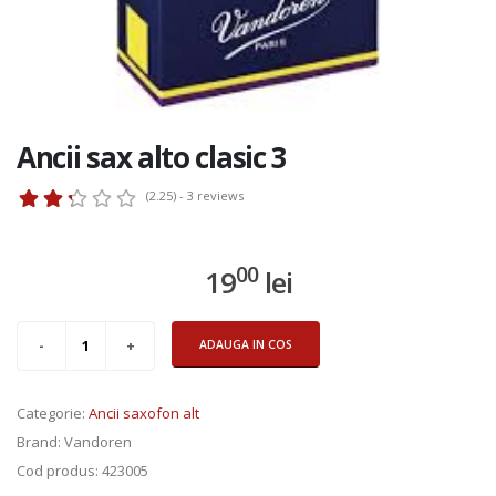
Ancii sax alto clasic 3
(2.25) - 3
reviews
00
19
lei
ADAUGA IN COS
Categorie
:
Ancii saxofon alt
Brand
: Vandoren
Cod produs
: 423005