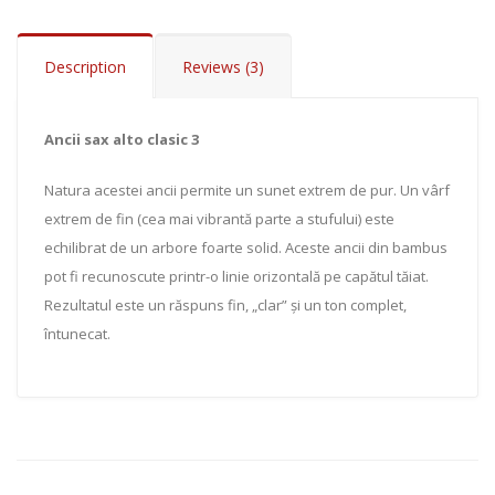
Description
Reviews (3)
Add to Cart
Ancii sax alto clasic 3
Natura acestei ancii permite un sunet extrem de pur. Un vârf
extrem de fin (cea mai vibrantă parte a stufului) este
echilibrat de un arbore foarte solid. Aceste ancii din bambus
pot fi recunoscute printr-o linie orizontală pe capătul tăiat.
Rezultatul este un răspuns fin, „clar” și un ton complet,
întunecat.