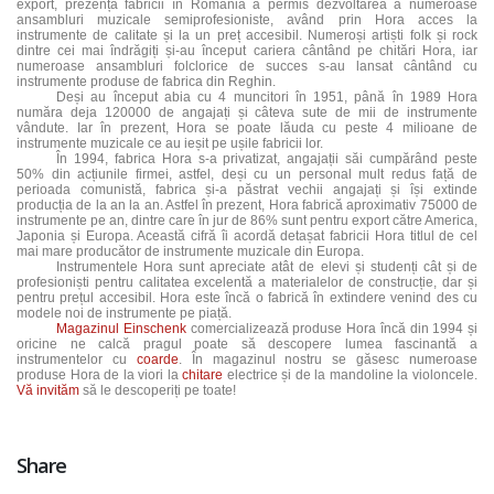
export, prezența fabricii în România a permis dezvoltarea a numeroase
ansambluri muzicale semiprofesioniste, având prin Hora acces la
instrumente de calitate și la un preț accesibil. Numeroși artiști folk și rock
dintre cei mai îndrăgiți și-au început cariera cântând pe chitări Hora, iar
numeroase ansambluri folclorice de succes s-au lansat cântând cu
instrumente produse de fabrica din Reghin.
Deși au început abia cu 4 muncitori în 1951, până în 1989 Hora
număra deja 120000 de angajați și câteva sute de mii de instrumente
vândute. Iar în prezent, Hora se poate lăuda cu peste 4 milioane de
instrumente muzicale ce au ieșit pe ușile fabricii lor.
În 1994, fabrica Hora s-a privatizat, angajații săi cumpărând peste
50% din acțiunile firmei, astfel, deși cu un personal mult redus față de
perioada comunistă, fabrica și-a păstrat vechii angajați și își extinde
producția de la an la an. Astfel în prezent, Hora fabrică aproximativ 75000 de
instrumente pe an, dintre care în jur de 86% sunt pentru export către America,
Japonia și Europa. Această cifră îi acordă detașat fabricii Hora titlul de cel
mai mare producător de instrumente muzicale din Europa.
Instrumentele Hora sunt apreciate atât de elevi și studenți cât și de
profesioniști pentru calitatea excelentă a materialelor de construcție, dar și
pentru prețul accesibil. Hora este încă o fabrică în extindere venind des cu
modele noi de instrumente pe piață.
Magazinul Einschenk
comercializează produse Hora încă din 1994 și
oricine ne calcă pragul poate să descopere lumea fascinantă a
instrumentelor cu
coarde
. În magazinul nostru se găsesc numeroase
produse Hora de la viori la
chitare
electrice și de la mandoline la violoncele.
Vă invităm
să le descoperiți pe toate!
Share