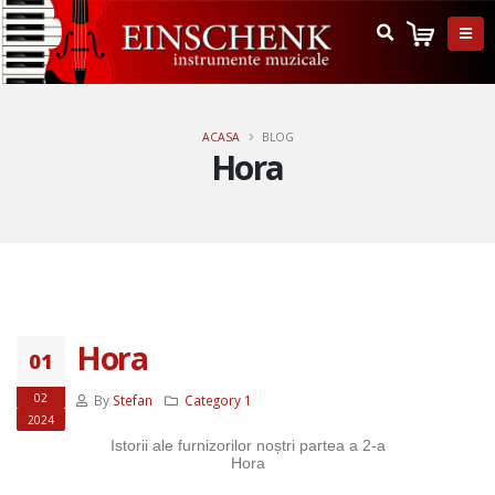
ACASA
BLOG
Hora
Hora
01
02
By
Stefan
Category 1
2024
Istorii ale furnizorilor noștri partea a 2-a
Hora