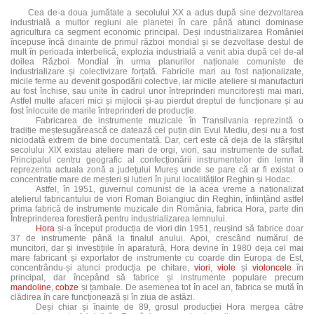
Cea de-a doua jumătate a secolului XX a adus după sine dezvoltarea
industrială a multor regiuni ale planetei în care până atunci dominase
agricultura ca segment economic principal. Deși industrializarea României
începuse încă dinainte de primul război mondial și se dezvoltase destul de
mult în perioada interbelică, explozia industrială a venit abia după cel de-al
doilea Război Mondial în urma planurilor naționale comuniste de
industrializare și colectivizare forțată. Fabricile mari au fost naționalizate,
micile ferme au devenit gospodării colective, iar micile ateliere si manufacturi
au fost închise, sau unite în cadrul unor întreprinderi muncitorești mai mari.
Astfel multe afaceri mici și mijlocii și-au pierdut dreptul de funcționare și au
fost înlocuite de marile întreprinderi de producție.
Fabricarea de instrumente muzicale în Transilvania reprezintă o
tradiție meșteșugărească ce datează cel puțin din Evul Mediu, deși nu a fost
niciodată extrem de bine documentată. Dar, cert este că deja de la sfârșitul
secolului XIX existau ateliere mari de orgi, viori, sau instrumente de suflat.
Principalul centru geografic al confecționării instrumentelor din lemn îl
reprezenta actuala zonă a județului Mureș unde se pare că ar fi existat o
concentrație mare de meșteri și lutieri în jurul localităților Reghin și Hodac.
Astfel, în 1951, guvernul comunist de la acea vreme a naționalizat
atelierul fabricantului de viori Roman Boiangiuc din Reghin, înființând astfel
prima fabrică de instrumente muzicale din România, fabrica Hora, parte din
Întreprinderea forestieră pentru industrializarea lemnului.
Hora
și-a început producția de viori din 1951, reușind să fabrice doar
37 de instrumente până la finalul anului. Apoi, crescând numărul de
muncitori, dar și investițiile în aparatură, Hora devine în 1980 deja cel mai
mare fabricant și exportator de instrumente cu coarde din Europa de Est,
concentrându-și atunci producția pe chitare,
viori
,
viole
și
violoncele
în
principal, dar începând să fabrice și instrumente populare precum
mandoline
,
cobze
și țambale. De asemenea tot în acel an, fabrica se mută în
clădirea în care funcționează și în ziua de astăzi.
Deși chiar și înainte de 89, grosul producției Hora mergea către