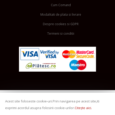
Cum Comand
Modalitati de plata si livrare
Despre cookies si GDPR
Termeni si conditii
Acest site foloseste cookie-uri.Prin navigarea pe acest site,iti
exprimi acordul asupra folosirii cookie-urilor.
Citește aici.